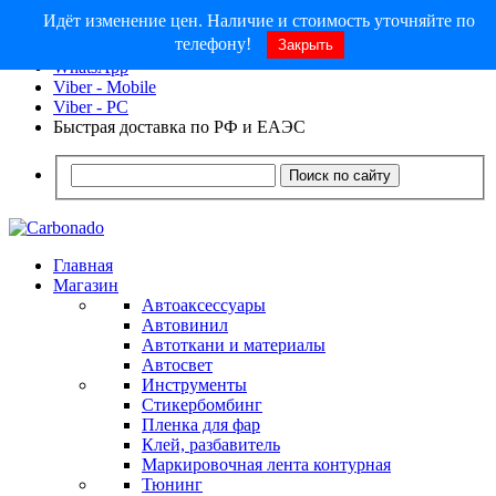
Идёт изменение цен. Наличие и стоимость уточняйте по
8 (913) 030 - 12 - 91
телефону!
Закрыть
info@carbonado24.com
WhatsApp
Viber - Mobile
Viber - PC
Быстрая доставка по РФ и ЕАЭС
Поиск по сайту
Главная
Магазин
Автоаксессуары
Автовинил
Автоткани и материалы
Автосвет
Инструменты
Стикербомбинг
Пленка для фар
Клей, разбавитель
Маркировочная лента контурная
Тюнинг