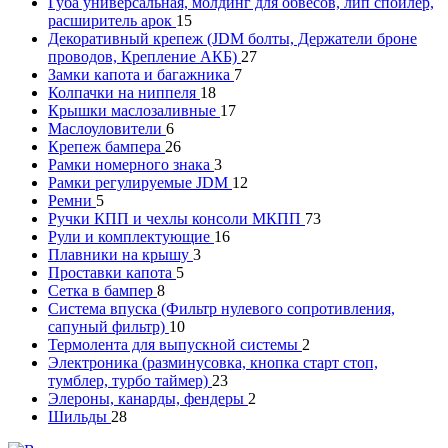
Губа универсальная, молдинг для обвесов, лип спойлер,
расширитель арок
15
Декоративный крепеж (JDM болты, Держатели броне
проводов, Крепление АКБ)
27
Замки капота и багажника
7
Колпачки на ниппеля
18
Крышки маслозаливные
17
Маслоуловители
6
Крепеж бампера
26
Рамки номерного знака
3
Рамки регулируемые JDM
12
Ремни
5
Ручки КПП и чехлы консоли МКПП
73
Рули и комплектующие
16
Плавники на крышу
3
Проставки капота
5
Сетка в бампер
8
Система впуска (Фильтр нулевого сопротивления,
сапуный фильтр)
10
Термолента для выпускной системы
2
Электроника (разминусовка, кнопка старт стоп,
тумблер, турбо таймер)
23
Элероны, канарды, фендеры
2
Шильды
28