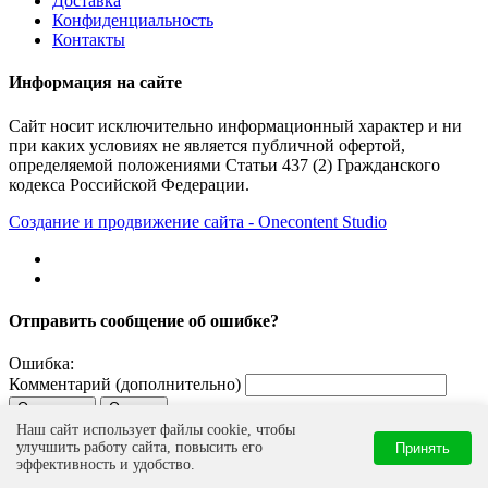
Доставка
Конфиденциальность
Контакты
Информация на сайте
Сайт носит исключительно информационный характер и ни
при каких условиях не является публичной офертой,
определяемой положениями Статьи 437 (2) Гражданского
кодекса Российской Федерации.
Создание и продвижение сайта - Onecontent Studio
Отправить сообщение об ошибке?
Ошибка:
Комментарий (дополнительно)
Отправить
Отмена
Наш сайт использует файлы cookie, чтобы
Сообщить об ошибке
Нашли ошибку?
улучшить работу сайта, повысить его
Принять
Выделите опечатку и нажмите
+
, чтобы отправить
Ctrl
Enter
эффективность и удобство.
сообщение об ошибке.