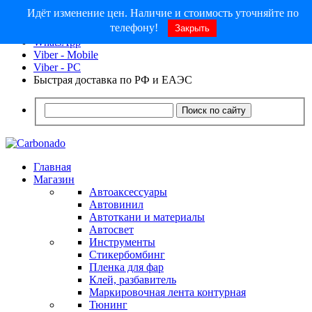
Идёт изменение цен. Наличие и стоимость уточняйте по
8 (913) 030 - 12 - 91
телефону!
Закрыть
info@carbonado24.com
WhatsApp
Viber - Mobile
Viber - PC
Быстрая доставка по РФ и ЕАЭС
Поиск по сайту
Главная
Магазин
Автоаксессуары
Автовинил
Автоткани и материалы
Автосвет
Инструменты
Стикербомбинг
Пленка для фар
Клей, разбавитель
Маркировочная лента контурная
Тюнинг