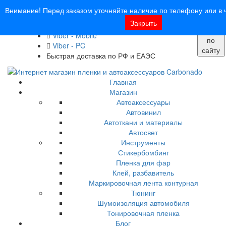
8 (913) 030 - 12 - 91
Внимание! Перед заказом уточняйте наличие по телефону или в ч
info@carbonado24.com
Закрыть
WhatsApp
Поиск
Viber - Mobile
по
Viber - PC
сайту
Быстрая доставка по РФ и ЕАЭС
Главная
Магазин
Автоаксессуары
Автовинил
Автоткани и материалы
Автосвет
Инструменты
Стикербомбинг
Пленка для фар
Клей, разбавитель
Маркировочная лента контурная
Тюнинг
Шумоизоляция автомобиля
Тонировочная пленка
Блог