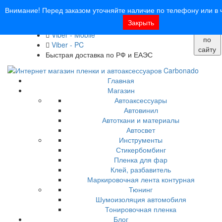
8 (913) 030 - 12 - 91
Внимание! Перед заказом уточняйте наличие по телефону или в ч
info@carbonado24.com
Закрыть
WhatsApp
Поиск
Viber - Mobile
по
Viber - PC
сайту
Быстрая доставка по РФ и ЕАЭС
Главная
Магазин
Автоаксессуары
Автовинил
Автоткани и материалы
Автосвет
Инструменты
Стикербомбинг
Пленка для фар
Клей, разбавитель
Маркировочная лента контурная
Тюнинг
Шумоизоляция автомобиля
Тонировочная пленка
Блог