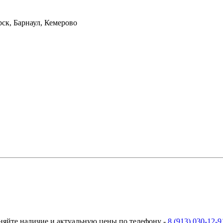
ск, Барнаул, Кемерово
няйте наличие и актуальную цены по телефону -
8 (913) 030-12-9