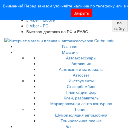
8 (913) 030 - 12 - 91
Внимание! Перед заказом уточняйте наличие по телефону или в ч
info@carbonado24.com
Закрыть
WhatsApp
Поиск
Viber - Mobile
по
Viber - PC
сайту
Быстрая доставка по РФ и ЕАЭС
Главная
Магазин
Автоаксессуары
Автовинил
Автоткани и материалы
Автосвет
Инструменты
Стикербомбинг
Пленка для фар
Клей, разбавитель
Маркировочная лента контурная
Тюнинг
Шумоизоляция автомобиля
Тонировочная пленка
Блог