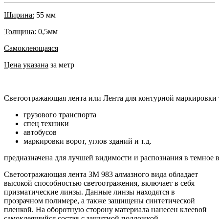
Ширина:
55 мм
Толщина:
0,5мм
Самоклеющаяся
Цена указана
за метр
Светоотражающая
лента
или
Лента
для
контурной
маркировки
грузового
транспорта
спец
техники
автобусов
маркировки
ворот
,
углов
зданий
и
т
.
д
.
предназначена
для
лучшей
видимости
и
распознания
в
темное
Светоотражающая лента 3М 983 алмазного вида обладает
высокой способностью светоотражения, включает в себя
призматические линзы. Данные линзы находятся в
прозрачном полимере, а также защищены синтетической
пленкой. На оборотную сторону материала нанесен клеевой
самоклеящийся состав с защитной подложкой.