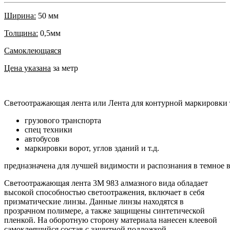
Ширина:
50 мм
Толщина:
0,5мм
Самоклеющаяся
Цена указана
за метр
Светоотражающая
лента
или
Лента
для
контурной
маркировки
грузового
транспорта
спец
техники
автобусов
маркировки
ворот
,
углов
зданий
и
т
.
д
.
предназначена
для
лучшей
видимости
и
распознания
в
темное
Светоотражающая лента 3М 983 алмазного вида обладает
высокой способностью светоотражения, включает в себя
призматические линзы. Данные линзы находятся в
прозрачном полимере, а также защищены синтетической
пленкой. На оборотную сторону материала нанесен клеевой
самоклеящийся состав с защитной подложкой.