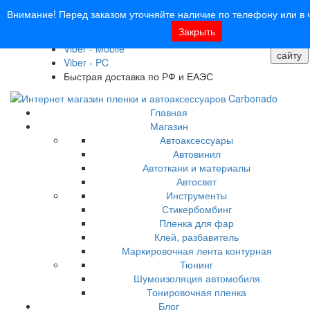
8 (913) 030 - 12 - 91
Внимание! Перед заказом уточняйте наличие по телефону или в ч
info@carbonado24.com
Поиск
Закрыть
WhatsApp
по
Viber - Mobile
сайту
Viber - PC
Быстрая доставка по РФ и ЕАЭС
Главная
Магазин
Автоаксессуары
Автовинил
Автоткани и материалы
Автосвет
Инструменты
Стикербомбинг
Пленка для фар
Клей, разбавитель
Маркировочная лента контурная
Тюнинг
Шумоизоляция автомобиля
Тонировочная пленка
Блог