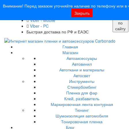
8 (913) 030 - 12 - 91
Внимание! Перед заказом уточняйте наличие по телефону или в ч
info@carbonado24.com
Закрыть
WhatsApp
Поиск
Viber - Mobile
по
Viber - PC
сайту
Быстрая доставка по РФ и ЕАЭС
Главная
Магазин
Автоаксессуары
Автовинил
Автоткани и материалы
Автосвет
Инструменты
Стикербомбинг
Пленка для фар
Клей, разбавитель
Маркировочная лента контурная
Тюнинг
Шумоизоляция автомобиля
Тонировочная пленка
Блог