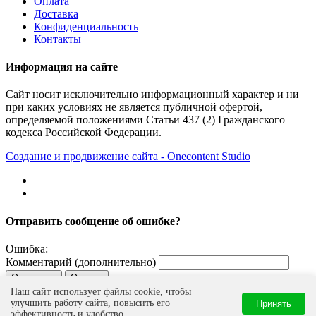
Оплата
Доставка
Конфиденциальность
Контакты
Информация на сайте
Сайт носит исключительно информационный характер и ни
при каких условиях не является публичной офертой,
определяемой положениями Статьи 437 (2) Гражданского
кодекса Российской Федерации.
Создание и продвижение сайта - Onecontent Studio
Отправить сообщение об ошибке?
Ошибка:
Комментарий (дополнительно)
Отправить
Отмена
Наш сайт использует файлы cookie, чтобы
Сообщить об ошибке
Нашли ошибку?
улучшить работу сайта, повысить его
Принять
Выделите опечатку и нажмите
+
, чтобы отправить
Ctrl
Enter
эффективность и удобство.