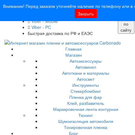
8 (913) 030 - 12 - 91
Внимание! Перед заказом уточняйте наличие по телефону или в ч
info@carbonado24.com
Закрыть
WhatsApp
Поиск
Viber - Mobile
по
Viber - PC
сайту
Быстрая доставка по РФ и ЕАЭС
Главная
Магазин
Автоаксессуары
Автовинил
Автоткани и материалы
Автосвет
Инструменты
Стикербомбинг
Пленка для фар
Клей, разбавитель
Маркировочная лента контурная
Тюнинг
Шумоизоляция автомобиля
Тонировочная пленка
Блог