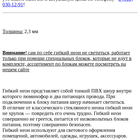
030-12-91
!
Толщина:
2,3 мм
Внимание
! сам по себе гибкий неон не светиться, работает
только при помощи специальных блокок, которые не идут в
комплекте, ассортимент по блокам можете посмотреть на
нешем сайте
Гибкий неон представляет собой тонкий ПВХ шнур внутри
которого люминофор и два питающих провода. При
подключении к блоку питания шнур начинает светиться.
В отличие от классического стеклянного неона гибкий неон
не хрупок ― повредить его очень трудно. Гибкий неон
совершенно не греется, питается от низковольтных блоков
питания, поэтому совершенно безопасен.
Гибкий неон используют для светового оформления
помещений, автомобилей, одежды, игрушек, аксессуаров.