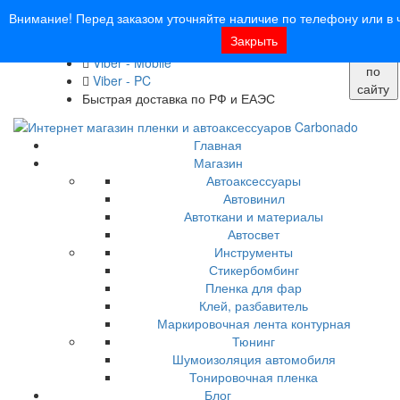
8 (913) 030 - 12 - 91
Внимание! Перед заказом уточняйте наличие по телефону или в ч
info@carbonado24.com
Закрыть
WhatsApp
Поиск
Viber - Mobile
по
Viber - PC
сайту
Быстрая доставка по РФ и ЕАЭС
Главная
Магазин
Автоаксессуары
Автовинил
Автоткани и материалы
Автосвет
Инструменты
Стикербомбинг
Пленка для фар
Клей, разбавитель
Маркировочная лента контурная
Тюнинг
Шумоизоляция автомобиля
Тонировочная пленка
Блог