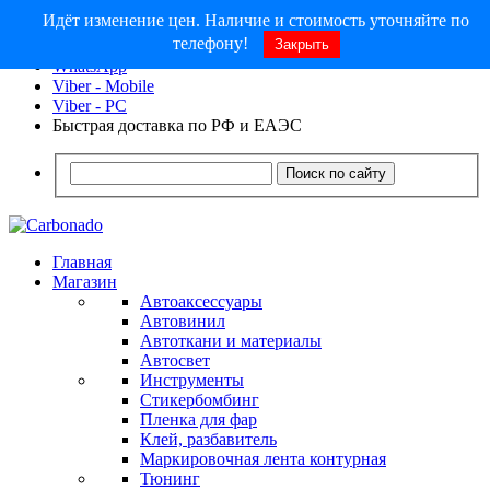
Идёт изменение цен. Наличие и стоимость уточняйте по
8 (913) 030 - 12 - 91
телефону!
Закрыть
info@carbonado24.com
WhatsApp
Viber - Mobile
Viber - PC
Быстрая доставка по РФ и ЕАЭС
Поиск по сайту
Главная
Магазин
Автоаксессуары
Автовинил
Автоткани и материалы
Автосвет
Инструменты
Стикербомбинг
Пленка для фар
Клей, разбавитель
Маркировочная лента контурная
Тюнинг